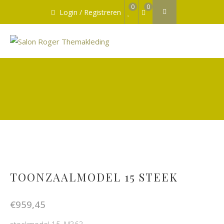
0
0
Login / Registreren
TOONZAALMODEL 15 STEEK
€
959,45
stockmodel 15, M363