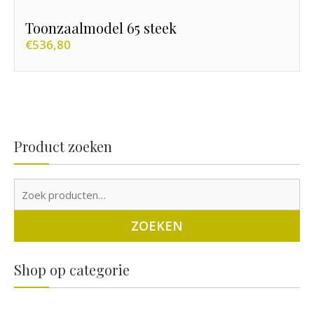
Toonzaalmodel 65 steek
€
536,80
Product zoeken
Zo
naa
ZOEKEN
Shop op categorie